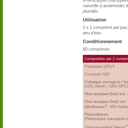
(
Pterocarpus marsupiu
naturelle (caroténoïde)
pluvialis
.
Utilisation
2 x 1 comprimé par jour
peu d’eau.
Conditionnement
60 comprimés
Composition par 2 compr
Potassium (15%*)
Co-enzym Q10
Crataegus monogyna / leav
(<2% vitexin, <16% OPC)
Olea europaea (leaf) extr.
Olea europaea (fruit) extr.
®
(Mediteanox
; 15% hydrox
Ptérostilbènes
(Pterocarpus marsupium ex
Trans
-resveratrol (Veri-te