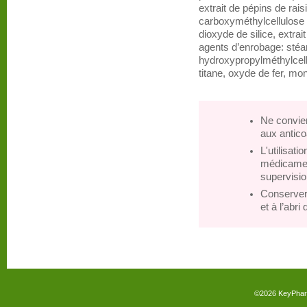
extrait de pépins de ra
carboxyméthylcellulose 
dioxyde de silice, extrait
agents d’enrobage: sté
hydroxypropylméthylcellu
titane, oxyde de fer, mo
Ne convie
aux antic
L'utilisat
médicament
supervisio
Conserver 
et à l’abri
©2026
KeyPha