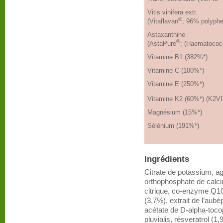
Vitis vinifera extr.
®
(Vitaflavan
; 96% polyph
Astaxanthine
®
(AstaPure
; (Haematococcu
Vitamine B1 (382%*)
Vitamine C (100%*)
Vitamine E (250%*)
Vitamine K2 (60%*) (K2V
Magnésium (15%*)
Sélénium (191%*)
Ingrédients
Citrate de potassium, ag
orthophosphate de calci
citrique, co-enzyme Q10 (
(3,7%), extrait de l’aub
acétate de D-alpha-toco
pluvialis, résveratrol (1