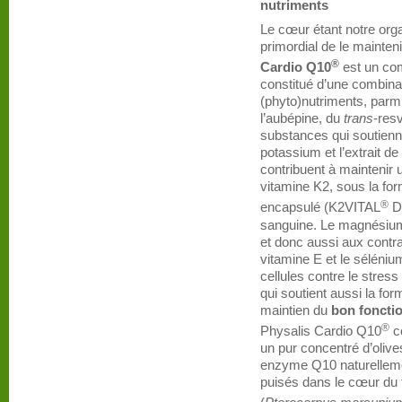
nutriments
Le cœur étant notre organ
primordial de le mainten
®
Cardio Q10
est un com
constitué d’une combina
(phyto)nutriments, parmi
l’aubépine, du
trans
-resv
substances qui soutienn
potassium et l’extrait de 
contribuent à maintenir
vitamine K2, sous la f
®
encapsulé (K2VITAL
De
sanguine. Le magnésium 
et donc aussi aux contr
vitamine E et le séléniu
cellules contre le stres
qui soutient aussi la fo
maintien du
bon foncti
®
Physalis Cardio Q10
c
un pur concentré d’olive
enzyme Q10 naturelleme
puisés dans le cœur du 