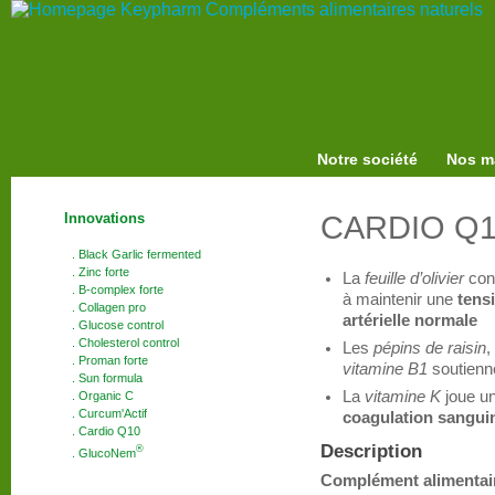
Notre société
Nos m
Innovations
CARDIO Q
. Black Garlic fermented
. Zinc forte
La
feuille d’olivier
con
. B-complex forte
à maintenir une
tens
. Collagen pro
artérielle normale
. Glucose control
. Cholesterol control
Les
pépins de raisin
,
. Proman forte
vitamine B1
soutienn
. Sun formula
La
vitamine K
joue un
. Organic C
. Curcum'Actif
coagulation sangui
. Cardio Q10
Description
®
. GlucoNem
Complément alimentair